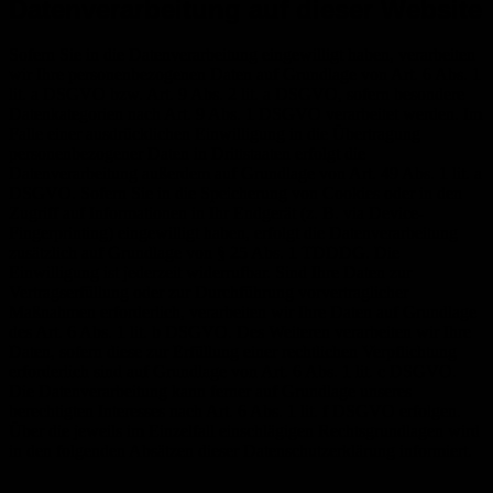
Datenverarbeitung auf dieser Website
Sofern Sie in die Datenverarbeitung eingewilligt haben, verarbeiten
wir Ihre personenbezogenen Daten auf Grundlage von Art. 6 Abs. 1
lit. a DSGVO bzw. Art. 9 Abs. 2 lit. a DSGVO, sofern besondere
Datenkategorien nach Art. 9 Abs. 1 DSGVO verarbeitet werden. Im
Falle einer ausdrücklichen Einwilligung in die Übertragung
personenbezogener Daten in Drittstaaten erfolgt die
Datenverarbeitung außerdem auf Grundlage von Art. 49 Abs. 1 lit. a
DSGVO. Sofern Sie in die Speicherung von Cookies oder in den
Zugriff auf Informationen in Ihr Endgerät (z. B. via Device-
Fingerprinting) eingewilligt haben, erfolgt die Datenverarbeitung
zusätzlich auf Grundlage von § 25 Abs. 1 TDDDG. Die
Einwilligung ist jederzeit widerrufbar. Sind Ihre Daten zur
Vertragserfüllung oder zur Durchführung vorvertraglicher
Maßnahmen erforderlich, verarbeiten wir Ihre Daten auf Grundlage
des Art. 6 Abs. 1 lit. b DSGVO. Des Weiteren verarbeiten wir Ihre
Daten, sofern diese zur Erfüllung einer rechtlichen Verpflichtung
erforderlich sind auf Grundlage von Art. 6 Abs. 1 lit. c DSGVO.
Die Datenverarbeitung kann ferner auf Grundlage unseres
berechtigten Interesses nach Art. 6 Abs. 1 lit. f DSGVO erfolgen.
Über die jeweils im Einzelfall einschlägigen Rechtsgrundlagen wird
in den folgenden Absätzen dieser Datenschutzerklärung informiert.