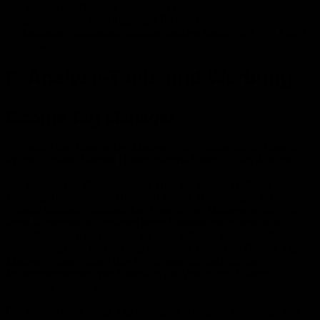
Der Einsatz des Dienstes erfolgt, um die gesetzlich
vorgeschriebenen Einwilligungen für den Einsatz bestimmter
Technologien einzuholen. Rechtsgrundlage hierfür ist Art. 6 Abs. 1
lit. c DSGVO.
6. Analyse-Tools und Werbung
Google Tag Manager
Wir setzen den Google Tag Manager ein. Anbieter ist die Google
Ireland Limited, Gordon House, Barrow Street, Dublin 4, Irland.
Der Google Tag Manager ist ein Tool, mit dessen Hilfe wir
Tracking- oder Statistik-Tools und andere Technologien auf unserer
Website einbinden können. Der Google Tag Manager selbst erstellt
keine Nutzerprofile, speichert keine Cookies und nimmt keine
eigenständigen Analysen vor. Er dient lediglich der Verwaltung und
Ausspielung der über ihn eingebundenen Tools. Der Google Tag
Manager erfasst jedoch Ihre IP-Adresse, die auch an das
Mutterunternehmen von Google in die Vereinigten Staaten
übertragen werden kann.
Der Einsatz des Google Tag Managers erfolgt auf Grundlage von