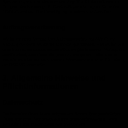
Speicherung von Cookies oder den Zugriff auf Informationen im
Endgerät des Nutzers (z. B. Device-Fingerprinting) im Sinne des
TDDDG umfasst. Die Einwilligung ist jederzeit widerrufbar.
Auftragsverarbeitung
Wir haben einen Vertrag über Auftragsverarbeitung (AVV) zur
Nutzung des oben genannten Dienstes geschlossen. Hierbei handelt
es sich um einen datenschutzrechtlich vorgeschriebenen Vertrag, der
gewährleistet, dass dieser die personenbezogenen Daten unserer
Websitebesucher nur nach unseren Weisungen und unter Einhaltung
der DSGVO verarbeitet.
3. Allgemeine Hinweise und
Pflicht­informationen
Datenschutz
Die Betreiber dieser Seiten nehmen den Schutz Ihrer persönlichen
Daten sehr ernst. Wir behandeln Ihre personenbezogenen Daten
vertraulich und entsprechend den gesetzlichen