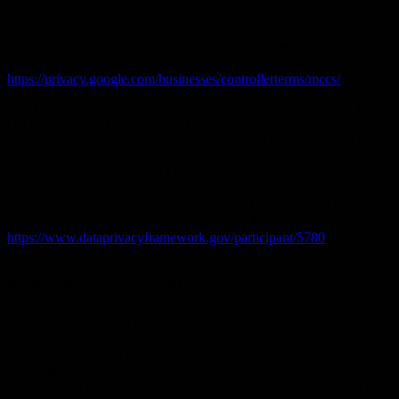
TDDDG. Die Einwilligung ist jederzeit widerrufbar.
Die Datenübertragung in die USA wird auf die
Standardvertragsklauseln der EU-Kommission gestützt. Details
finden Sie hier:
https://privacy.google.com/businesses/controllerterms/mccs/
.
Das Unternehmen verfügt über eine Zertifizierung nach dem „EU-
US Data Privacy Framework“ (DPF). Der DPF ist ein
Übereinkommen zwischen der Europäischen Union und den USA,
der die Einhaltung europäischer Datenschutzstandards bei
Datenverarbeitungen in den USA gewährleisten soll. Jedes nach
dem DPF zertifizierte Unternehmen verpflichtet sich, diese
Datenschutzstandards einzuhalten. Weitere Informationen hierzu
erhalten Sie vom Anbieter unter folgendem Link:
https://www.dataprivacyframework.gov/participant/5780
.
IP Anonymisierung
Die Google Analytics IP-Anonymisierung ist aktiviert. Dadurch
wird Ihre IP-Adresse von Google innerhalb von Mitgliedstaaten der
Europäischen Union oder in anderen Vertragsstaaten des
Abkommens über den Europäischen Wirtschaftsraum vor der
Übermittlung in die USA gekürzt. Nur in Ausnahmefällen wird die