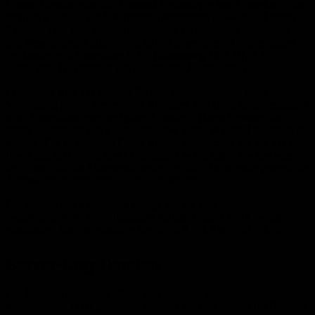
Unsere Website nutzt die Consent-Technologie von Complianz, um
Ihre Einwilligung zur Speicherung bestimmter Cookies auf Ihrem
Endgerät oder zum Einsatz bestimmter Technologien einzuholen
und diese datenschutzkonform zu dokumentieren. Anbieter dieser
Technologie ist Complianz B.V., Kalmarweg 14-5, 9723 JG
Groningen, Niederlande (im Folgenden „Complianz“).
Complianz wird auf unseren Servern gehostet, sodass keine
Verbindung zu den Servern des Anbieters von Complianz hergestellt
wird. Complianz speichert einen Cookie in Ihrem Browser, um
Ihnen die erteilten Einwilligungen bzw. deren Widerruf zuordnen zu
können. Die so erfassten Daten werden gespeichert, bis Sie uns zur
Löschung auffordern, den Complianz-Cookie selbst löschen oder
der Zweck für die Datenspeicherung entfällt. Zwingende gesetzliche
Aufbewahrungspflichten bleiben unberührt.
Der Einsatz von Complianz erfolgt, um die gesetzlich
vorgeschriebenen Einwilligungen für den Einsatz von Cookies
einzuholen. Rechtsgrundlage hierfür ist Art. 6 Abs. 1 lit. c DSGVO.
Server-Log-Dateien
Der Provider der Seiten erhebt und speichert automatisch
Informationen in so genannten Server-Log-Dateien, die Ihr Browser