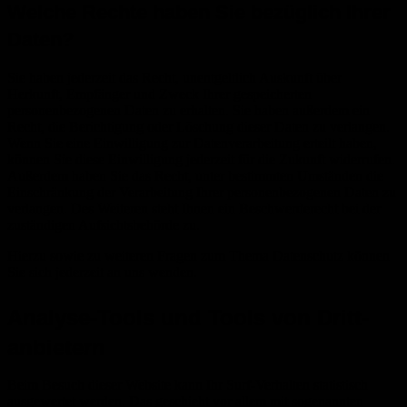
Welche Rechte haben Sie bezüglich Ihrer
Daten?
Sie haben jederzeit das Recht, unentgeltlich Auskunft über
Herkunft, Empfänger und Zweck Ihrer gespeicherten
personenbezogenen Daten zu erhalten. Sie haben außerdem ein
Recht, die Berichtigung oder Löschung dieser Daten zu verlangen.
Wenn Sie eine Einwilligung zur Datenverarbeitung erteilt haben,
können Sie diese Einwilligung jederzeit für die Zukunft widerrufen.
Außerdem haben Sie das Recht, unter bestimmten Umständen die
Einschränkung der Verarbeitung Ihrer personenbezogenen Daten zu
verlangen. Des Weiteren steht Ihnen ein Beschwerderecht bei der
zuständigen Aufsichtsbehörde zu.
Hierzu sowie zu weiteren Fragen zum Thema Datenschutz können
Sie sich jederzeit an uns wenden.
Analyse-Tools und Tools von Dritt­
anbietern
Beim Besuch dieser Website kann Ihr Surf-Verhalten statistisch
ausgewertet werden. Das geschieht vor allem mit sogenannten