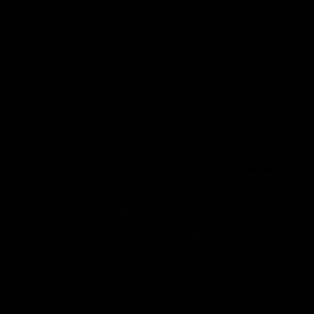
Optimierung der Website (z. B. Cookies zur Messung des
Webpublikums) erforderlich sind (notwendige Cookies), werden auf
Grundlage von Art. 6 Abs. 1 lit. f DSGVO gespeichert, sofern keine
andere Rechtsgrundlage angegeben wird. Der Websitebetreiber hat
ein berechtigtes Interesse an der Speicherung von notwendigen
Cookies zur technisch fehlerfreien und optimierten Bereitstellung
seiner Dienste. Sofern eine Einwilligung zur Speicherung von
Cookies und vergleichbaren Wiedererkennungstechnologien
abgefragt wurde, erfolgt die Verarbeitung ausschließlich auf
Grundlage dieser Einwilligung (Art. 6 Abs. 1 lit. a DSGVO und §
25 Abs. 1 TDDDG); die Einwilligung ist jederzeit widerrufbar.
Sie können Ihren Browser so einstellen, dass Sie über das Setzen
von Cookies informiert werden und Cookies nur im Einzelfall
erlauben, die Annahme von Cookies für bestimmte Fälle oder
generell ausschließen sowie das automatische Löschen der Cookies
beim Schließen des Browsers aktivieren. Bei der Deaktivierung von
Cookies kann die Funktionalität dieser Website eingeschränkt sein.
Welche Cookies und Dienste auf dieser Website eingesetzt werden,
können Sie dieser Datenschutzerklärung entnehmen.
Einwilligung mit Complianz