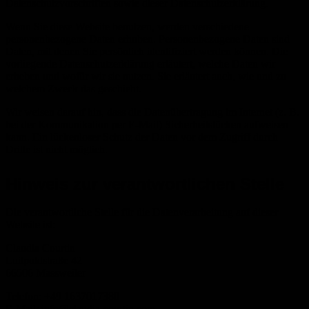
Datenschutzvorschriften sowie dieser Datenschutzerklärung.
Wenn Sie diese Website benutzen, werden verschiedene
personenbezogene Daten erhoben. Personenbezogene Daten sind
Daten, mit denen Sie persönlich identifiziert werden können. Die
vorliegende Datenschutzerklärung erläutert, welche Daten wir
erheben und wofür wir sie nutzen. Sie erläutert auch, wie und zu
welchem Zweck das geschieht.
Wir weisen darauf hin, dass die Datenübertragung im Internet (z. B.
bei der Kommunikation per E-Mail) Sicherheitslücken aufweisen
kann. Ein lückenloser Schutz der Daten vor dem Zugriff durch
Dritte ist nicht möglich.
Hinweis zur verantwortlichen Stelle
Die verantwortliche Stelle für die Datenverarbeitung auf dieser
Website ist:
Claudia Courtin
Luitpoldstraße 42
66506 Massweiler
Telefon: +49 1637017380
E-Mail: info@claudia-courtin.com