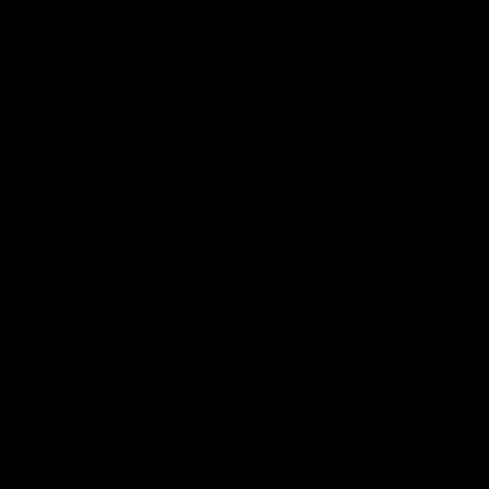
unrechtmäßig geschah/geschieht, können Sie statt der
Löschung die Einschränkung der Datenverarbeitung
verlangen.
Wenn wir Ihre personenbezogenen Daten nicht mehr
benötigen, Sie sie jedoch zur Ausübung, Verteidigung oder
Geltendmachung von Rechtsansprüchen benötigen, haben Sie
das Recht, statt der Löschung die Einschränkung der
Verarbeitung Ihrer personenbezogenen Daten zu verlangen.
Wenn Sie einen Widerspruch nach Art. 21 Abs. 1 DSGVO
eingelegt haben, muss eine Abwägung zwischen Ihren und
unseren Interessen vorgenommen werden. Solange noch nicht
feststeht, wessen Interessen überwiegen, haben Sie das Recht,
die Einschränkung der Verarbeitung Ihrer personenbezogenen
Daten zu verlangen.
Wenn Sie die Verarbeitung Ihrer personenbezogenen Daten
eingeschränkt haben, dürfen diese Daten – von ihrer Speicherung
abgesehen – nur mit Ihrer Einwilligung oder zur Geltendmachung,
Ausübung oder Verteidigung von Rechtsansprüchen oder zum
Schutz der Rechte einer anderen natürlichen oder juristischen Person
oder aus Gründen eines wichtigen öffentlichen Interesses der
Europäischen Union oder eines Mitgliedstaats verarbeitet werden.
SSL- bzw. TLS-Verschlüsselung