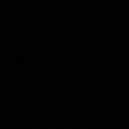
Bearbeitung Ihres Anliegens bei uns gespeichert und verarbeitet.
Diese Daten geben wir nicht ohne Ihre Einwilligung weiter.
Die Verarbeitung dieser Daten erfolgt auf Grundlage von Art. 6 Abs.
1 lit. b DSGVO, sofern Ihre Anfrage mit der Erfüllung eines
Vertrags zusammenhängt oder zur Durchführung vorvertraglicher
Maßnahmen erforderlich ist. In allen übrigen Fällen beruht die
Verarbeitung auf unserem berechtigten Interesse an der effektiven
Bearbeitung der an uns gerichteten Anfragen (Art. 6 Abs. 1 lit. f
DSGVO) oder auf Ihrer Einwilligung (Art. 6 Abs. 1 lit. a DSGVO)
sofern diese abgefragt wurde; die Einwilligung ist jederzeit
widerrufbar.
Die von Ihnen an uns per Kontaktanfragen übersandten Daten
verbleiben bei uns, bis Sie uns zur Löschung auffordern, Ihre
Einwilligung zur Speicherung widerrufen oder der Zweck für die
Datenspeicherung entfällt (z. B. nach abgeschlossener Bearbeitung
Ihres Anliegens). Zwingende gesetzliche Bestimmungen –
insbesondere gesetzliche Aufbewahrungsfristen – bleiben unberührt.
Registrierung auf dieser Website
Sie können sich auf dieser Website registrieren, um zusätzliche
Funktionen auf der Seite zu nutzen. Die dazu eingegebenen Daten