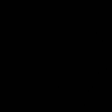
Einwilligung möglich. Sie können eine bereits erteilte Einwilligung
jederzeit widerrufen. Die Rechtmäßigkeit der bis zum Widerruf
erfolgten Datenverarbeitung bleibt vom Widerruf unberührt.
Widerspruchsrecht gegen die
Datenerhebung in besonderen Fällen
sowie gegen Direktwerbung (Art. 21
DSGVO)
WENN DIE DATENVERARBEITUNG AUF GRUNDLAGE
VON ART. 6 ABS. 1 LIT. E ODER F DSGVO ERFOLGT,
HABEN SIE JEDERZEIT DAS RECHT, AUS GRÜNDEN, DIE
SICH AUS IHRER BESONDEREN SITUATION ERGEBEN,
GEGEN DIE VERARBEITUNG IHRER
PERSONENBEZOGENEN DATEN WIDERSPRUCH
EINZULEGEN; DIES GILT AUCH FÜR EIN AUF DIESE
BESTIMMUNGEN GESTÜTZTES PROFILING. DIE
JEWEILIGE RECHTSGRUNDLAGE, AUF DENEN EINE
VERARBEITUNG BERUHT, ENTNEHMEN SIE DIESER
DATENSCHUTZERKLÄRUNG. WENN SIE WIDERSPRUCH
EINLEGEN, WERDEN WIR IHRE BETROFFENEN