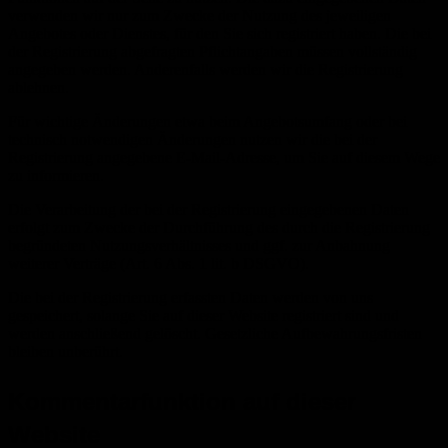
verwenden wir nur zum Zwecke der Nutzung des jeweiligen
Angebotes oder Dienstes, für den Sie sich registriert haben. Die bei
der Registrierung abgefragten Pflichtangaben müssen vollständig
angegeben werden. Anderenfalls werden wir die Registrierung
ablehnen.
Für wichtige Änderungen etwa beim Angebotsumfang oder bei
technisch notwendigen Änderungen nutzen wir die bei der
Registrierung angegebene E-Mail-Adresse, um Sie auf diesem Wege
zu informieren.
Die Verarbeitung der bei der Registrierung eingegebenen Daten
erfolgt zum Zwecke der Durchführung des durch die Registrierung
begründeten Nutzungsverhältnisses und ggf. zur Anbahnung
weiterer Verträge (Art. 6 Abs. 1 lit. b DSGVO).
Die bei der Registrierung erfassten Daten werden von uns
gespeichert, solange Sie auf dieser Website registriert sind und
werden anschließend gelöscht. Gesetzliche Aufbewahrungsfristen
bleiben unberührt.
Kommentar­funktion auf dieser
Website