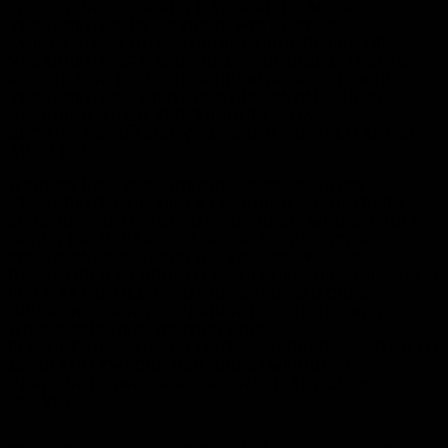
PERSONENBEZOGENEN DATEN NICHT MEHR
VERARBEITEN, ES SEI DENN, WIR KÖNNEN
ZWINGENDE SCHUTZWÜRDIGE GRÜNDE FÜR DIE
VERARBEITUNG NACHWEISEN, DIE IHRE INTERESSEN,
RECHTE UND FREIHEITEN ÜBERWIEGEN ODER DIE
VERARBEITUNG DIENT DER GELTENDMACHUNG,
AUSÜBUNG ODER VERTEIDIGUNG VON
RECHTSANSPRÜCHEN (WIDERSPRUCH NACH ART. 21
ABS. 1 DSGVO).
WERDEN IHRE PERSONENBEZOGENEN DATEN
VERARBEITET, UM DIREKTWERBUNG ZU BETREIBEN,
SO HABEN SIE DAS RECHT, JEDERZEIT WIDERSPRUCH
GEGEN DIE VERARBEITUNG SIE BETREFFENDER
PERSONENBEZOGENER DATEN ZUM ZWECKE
DERARTIGER WERBUNG EINZULEGEN; DIES GILT AUCH
FÜR DAS PROFILING, SOWEIT ES MIT SOLCHER
DIREKTWERBUNG IN VERBINDUNG STEHT. WENN SIE
WIDERSPRECHEN, WERDEN IHRE
PERSONENBEZOGENEN DATEN ANSCHLIESSEND NICHT
MEHR ZUM ZWECKE DER DIREKTWERBUNG
VERWENDET (WIDERSPRUCH NACH ART. 21 ABS. 2
DSGVO).