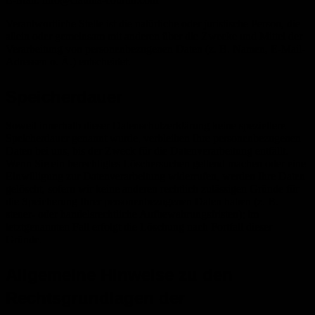
Verantwortliche Stelle ist die natürliche oder juristische Person, die
allein oder gemeinsam mit anderen über die Zwecke und Mittel der
Verarbeitung von personenbezogenen Daten (z. B. Namen, E-Mail-
Adressen o. Ä.) entscheidet.
Speicherdauer
Soweit innerhalb dieser Datenschutzerklärung keine speziellere
Speicherdauer genannt wurde, verbleiben Ihre personenbezogenen
Daten bei uns, bis der Zweck für die Datenverarbeitung entfällt.
Wenn Sie ein berechtigtes Löschersuchen geltend machen oder eine
Einwilligung zur Datenverarbeitung widerrufen, werden Ihre Daten
gelöscht, sofern wir keine anderen rechtlich zulässigen Gründe für
die Speicherung Ihrer personenbezogenen Daten haben (z. B.
steuer- oder handelsrechtliche Aufbewahrungsfristen); im
letztgenannten Fall erfolgt die Löschung nach Fortfall dieser
Gründe.
Allgemeine Hinweise zu den
Rechtsgrundlagen der