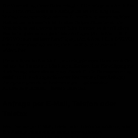
Die Verarbeitung dieser Daten erfolgt auf Grundlage von Art. 6 Abs.
1 lit. b DSGVO, sofern Ihre Anfrage mit der Erfüllung eines
Vertrags zusammenhängt oder zur Durchführung vorvertraglicher
Maßnahmen erforderlich ist. In allen übrigen Fällen beruht die
Verarbeitung auf unserem berechtigten Interesse an der effektiven
Bearbeitung der an uns gerichteten Anfragen (Art. 6 Abs. 1 lit. f
DSGVO) oder auf Ihrer Einwilligung (Art. 6 Abs. 1 lit. a DSGVO)
sofern diese abgefragt wurde; die Einwilligung ist jederzeit
widerrufbar.
Die von Ihnen im Kontaktformular eingegebenen Daten verbleiben
bei uns, bis Sie uns zur Löschung auffordern, Ihre Einwilligung zur
Speicherung widerrufen oder der Zweck für die Datenspeicherung
entfällt (z. B. nach abgeschlossener Bearbeitung Ihrer Anfrage).
Zwingende gesetzliche Bestimmungen – insbesondere
Aufbewahrungsfristen – bleiben unberührt.
Anfrage per E-Mail, Telefon oder
Telefax
Wenn Sie uns per E-Mail, Telefon oder Telefax kontaktieren, wird
Ihre Anfrage inklusive aller daraus hervorgehenden
personenbezogenen Daten (Name, Anfrage) zum Zwecke der