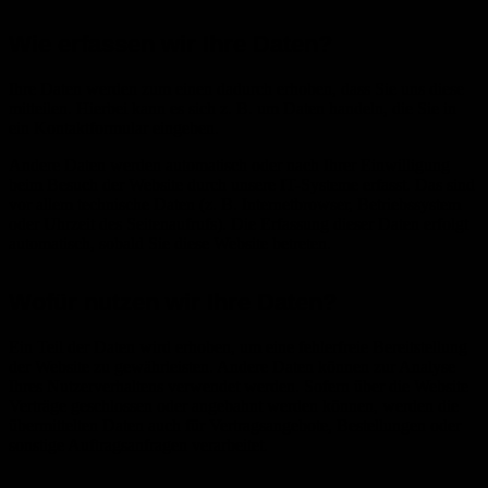
Wie erfassen wir Ihre Daten?
Ihre Daten werden zum einen dadurch erhoben, dass Sie uns diese
mitteilen. Hierbei kann es sich z. B. um Daten handeln, die Sie in
ein Kontaktformular eingeben.
Andere Daten werden automatisch oder nach Ihrer Einwilligung
beim Besuch der Website durch unsere IT-Systeme erfasst. Das sind
vor allem technische Daten (z. B. Internetbrowser, Betriebssystem
oder Uhrzeit des Seitenaufrufs). Die Erfassung dieser Daten erfolgt
automatisch, sobald Sie diese Website betreten.
Wofür nutzen wir Ihre Daten?
Ein Teil der Daten wird erhoben, um eine fehlerfreie Bereitstellung
der Website zu gewährleisten. Andere Daten können zur Analyse
Ihres Nutzerverhaltens verwendet werden. Sofern über die Website
Verträge geschlossen oder angebahnt werden können, werden die
übermittelten Daten auch für Vertragsangebote, Bestellungen oder
sonstige Auftragsanfragen verarbeitet.