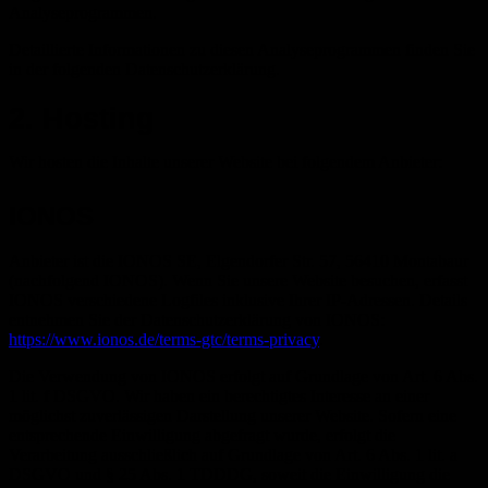
Analyseprogrammen.
Detaillierte Informationen zu diesen Analyseprogrammen finden Sie
in der folgenden Datenschutzerklärung.
2. Hosting
Wir hosten die Inhalte unserer Website bei folgendem Anbieter:
IONOS
Anbieter ist die IONOS SE, Elgendorfer Str. 57, 56410 Montabaur
(nachfolgend IONOS). Wenn Sie unsere Website besuchen, erfasst
IONOS verschiedene Logfiles inklusive Ihrer IP-Adressen. Details
entnehmen Sie der Datenschutzerklärung von IONOS:
https://www.ionos.de/terms-gtc/terms-privacy
.
Die Verwendung von IONOS erfolgt auf Grundlage von Art. 6 Abs.
1 lit. f DSGVO. Wir haben ein berechtigtes Interesse an einer
möglichst zuverlässigen Darstellung unserer Website. Sofern eine
entsprechende Einwilligung abgefragt wurde, erfolgt die
Verarbeitung ausschließlich auf Grundlage von Art. 6 Abs. 1 lit. a
DSGVO und § 25 Abs. 1 TDDDG, soweit die Einwilligung die