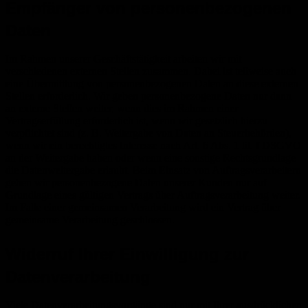
Empfänger von personenbezogenen
Daten
Im Rahmen unserer Geschäftstätigkeit arbeiten wir mit
verschiedenen externen Stellen zusammen. Dabei ist teilweise auch
eine Übermittlung von personenbezogenen Daten an diese externen
Stellen erforderlich. Wir geben personenbezogene Daten nur dann
an externe Stellen weiter, wenn dies im Rahmen einer
Vertragserfüllung erforderlich ist, wenn wir gesetzlich hierzu
verpflichtet sind (z. B. Weitergabe von Daten an Steuerbehörden),
wenn wir ein berechtigtes Interesse nach Art. 6 Abs. 1 lit. f DSGVO
an der Weitergabe haben oder wenn eine sonstige Rechtsgrundlage
die Datenweitergabe erlaubt. Beim Einsatz von Auftragsverarbeitern
geben wir personenbezogene Daten unserer Kunden nur auf
Grundlage eines gültigen Vertrags über Auftragsverarbeitung weiter.
Im Falle einer gemeinsamen Verarbeitung wird ein Vertrag über
gemeinsame Verarbeitung geschlossen.
Widerruf Ihrer Einwilligung zur
Datenverarbeitung
Viele Datenverarbeitungsvorgänge sind nur mit Ihrer ausdrücklichen