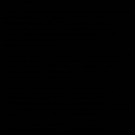
Gordon House, Barrow Street, Dublin 4, Irland.
Google Analytics ermöglicht es dem Websitebetreiber, das Verhalten
der Websitebesucher zu analysieren. Hierbei erhält der
Websitebetreiber verschiedene Nutzungsdaten, wie z. B.
Seitenaufrufe, Verweildauer, verwendete Betriebssysteme und
Herkunft des Nutzers. Diese Daten werden in einer User-ID
zusammengefasst und dem jeweiligen Endgerät des
Websitebesuchers zugeordnet.
Des Weiteren können wir mit Google Analytics u. a. Ihre Maus- und
Scrollbewegungen und Klicks aufzeichnen. Ferner verwendet
Google Analytics verschiedene Modellierungsansätze, um die
erfassten Datensätze zu ergänzen und setzt Machine-Learning-
Technologien bei der Datenanalyse ein.
Google Analytics verwendet Technologien, die die
Wiedererkennung des Nutzers zum Zwecke der Analyse des
Nutzerverhaltens ermöglichen (z. B. Cookies oder Device-
Fingerprinting). Die von Google erfassten Informationen über die
Benutzung dieser Website werden in der Regel an einen Server von
Google in den USA übertragen und dort gespeichert.
Die Nutzung dieses Dienstes erfolgt auf Grundlage Ihrer
Einwilligung nach Art. 6 Abs. 1 lit. a DSGVO und § 25 Abs. 1