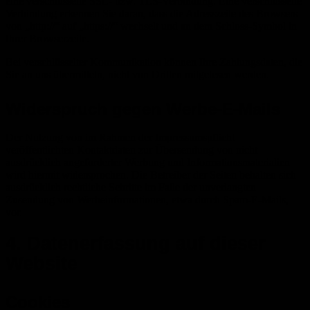
eine verschlüsselte SSL- bzw. TLS-Verbindung. Eine verschlüsselte
Verbindung erkennen Sie daran, dass die Adresszeile des Browsers
von „http://“ auf „https://“ wechselt und an dem Schloss-Symbol in
Ihrer Browserzeile.
Bei verschlüsselter Kommunikation können Ihre Zahlungsdaten, die
Sie an uns übermitteln, nicht von Dritten mitgelesen werden.
Widerspruch gegen Werbe-E-Mails
Der Nutzung von im Rahmen der Impressumspflicht
veröffentlichten Kontaktdaten zur Übersendung von nicht
ausdrücklich angeforderter Werbung und Informationsmaterialien
wird hiermit widersprochen. Die Betreiber der Seiten behalten sich
ausdrücklich rechtliche Schritte im Falle der unverlangten
Zusendung von Werbeinformationen, etwa durch Spam-E-Mails,
vor.
4. Datenerfassung auf dieser
Website
Cookies