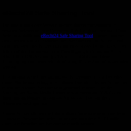
eRecht24 Safe Sharing Tool
Die Inhalte auf dieser Website können datenschutzkonform in
sozialen Netzwerken wie Facebook, X & Co. geteilt werden. Diese
Seite nutzt dafür das
eRecht24 Safe Sharing Tool
. Dieses Tool stellt
den direkten Kontakt zwischen den Netzwerken und Nutzern erst
dann her, wenn der Nutzer aktiv auf einen dieser Button klickt. Der
Klick auf den Button stellt eine Einwilligung im Sinne des Art. 6
Abs. 1 lit. a DSGVO und § 25 Abs. 1 TDDDG dar. Diese
Einwilligung kann jederzeit mit Wirkung für die Zukunft widerrufen
werden.
Eine automatische Übertragung von Nutzerdaten an die Betreiber
dieser Plattformen erfolgt durch dieses Tool nicht. Ist der Nutzer bei
einem der sozialen Netzwerke angemeldet, erscheint bei der
Nutzung der Social-Media-Elemente von Facebook, X & Co. ein
Informations-Fenster, in dem der Nutzer den Text vor dem
Absenden bestätigen kann.
Unsere Nutzer können die Inhalte dieser Seite datenschutzkonform
in sozialen Netzwerken teilen, ohne dass komplette Surf-Profile
durch die Betreiber der Netzwerke erstellt werden.