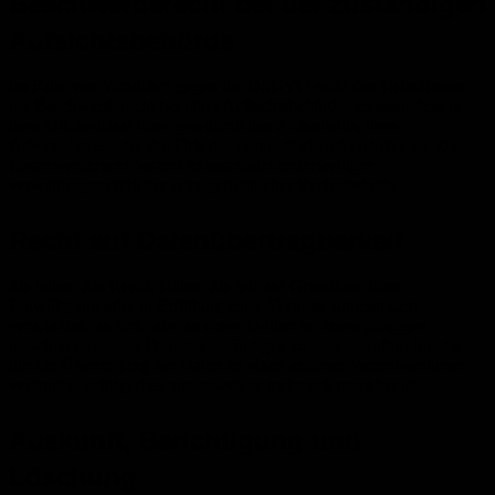
Beschwerde­recht bei der zuständigen
Aufsichts­behörde
Im Falle von Verstößen gegen die DSGVO steht den Betroffenen
ein Beschwerderecht bei einer Aufsichtsbehörde, insbesondere in
dem Mitgliedstaat ihres gewöhnlichen Aufenthalts, ihres
Arbeitsplatzes oder des Orts des mutmaßlichen Verstoßes zu. Das
Beschwerderecht besteht unbeschadet anderweitiger
verwaltungsrechtlicher oder gerichtlicher Rechtsbehelfe.
Recht auf Daten­übertrag­barkeit
Sie haben das Recht, Daten, die wir auf Grundlage Ihrer
Einwilligung oder in Erfüllung eines Vertrags automatisiert
verarbeiten, an sich oder an einen Dritten in einem gängigen,
maschinenlesbaren Format aushändigen zu lassen. Sofern Sie die
direkte Übertragung der Daten an einen anderen Verantwortlichen
verlangen, erfolgt dies nur, soweit es technisch machbar ist.
Auskunft, Berichtigung und
Löschung