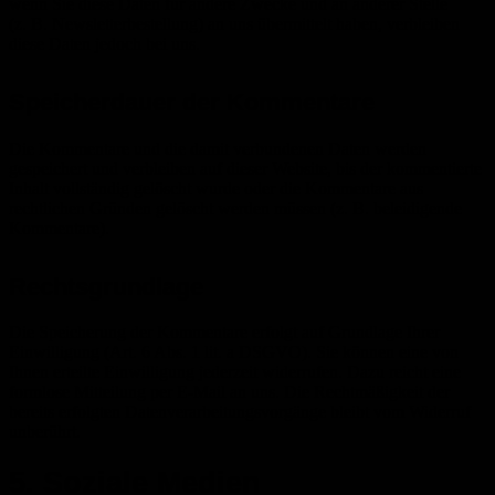
wenn Sie diese Daten für andere Zwecke und an anderer Stelle
(z. B. Newsletterbestellung) an uns übermittelt haben, verbleiben
diese Daten jedoch bei uns.
Speicherdauer der Kommentare
Die Kommentare und die damit verbundenen Daten werden
gespeichert und verbleiben auf dieser Website, bis der kommentierte
Inhalt vollständig gelöscht wurde oder die Kommentare aus
rechtlichen Gründen gelöscht werden müssen (z. B. beleidigende
Kommentare).
Rechtsgrundlage
Die Speicherung der Kommentare erfolgt auf Grundlage Ihrer
Einwilligung (Art. 6 Abs. 1 lit. a DSGVO). Sie können eine von
Ihnen erteilte Einwilligung jederzeit widerrufen. Dazu reicht eine
formlose Mitteilung per E-Mail an uns. Die Rechtmäßigkeit der
bereits erfolgten Datenverarbeitungsvorgänge bleibt vom Widerruf
unberührt.
5. Soziale Medien