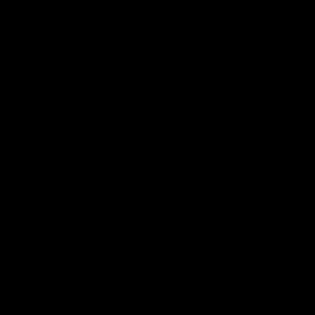
automatisch an uns übermittelt. Dies sind:
Browsertyp und Browserversion
verwendetes Betriebssystem
Referrer URL
Hostname des zugreifenden Rechners
Uhrzeit der Serveranfrage
IP-Adresse
Eine Zusammenführung dieser Daten mit anderen Datenquellen
wird nicht vorgenommen.
Die Erfassung dieser Daten erfolgt auf Grundlage von Art. 6 Abs. 1
lit. f DSGVO. Der Websitebetreiber hat ein berechtigtes Interesse an
der technisch fehlerfreien Darstellung und der Optimierung seiner
Website – hierzu müssen die Server-Log-Files erfasst werden.
Kontaktformular
Wenn Sie uns per Kontaktformular Anfragen zukommen lassen,
werden Ihre Angaben aus dem Anfrageformular inklusive der von
Ihnen dort angegebenen Kontaktdaten zwecks Bearbeitung der
Anfrage und für den Fall von Anschlussfragen bei uns gespeichert.
Diese Daten geben wir nicht ohne Ihre Einwilligung weiter.