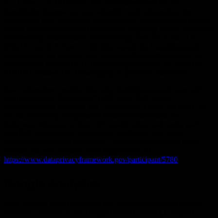
Art. 6 Abs. 1 lit. f DSGVO. Der Websitebetreiber hat ein
berechtigtes Interesse an einer schnellen und unkomplizierten
Einbindung und Verwaltung verschiedener Tools auf seiner Website.
Sofern eine entsprechende Einwilligung abgefragt wurde, erfolgt die
Verarbeitung ausschließlich auf Grundlage von Art. 6 Abs. 1 lit. a
DSGVO und § 25 Abs. 1 TDDDG, soweit die Einwilligung die
Speicherung von Cookies oder den Zugriff auf Informationen im
Endgerät des Nutzers (z. B. Device-Fingerprinting) im Sinne des
TDDDG umfasst. Die Einwilligung ist jederzeit widerrufbar.
Das Unternehmen verfügt über eine Zertifizierung nach dem „EU-
US Data Privacy Framework“ (DPF). Der DPF ist ein
Übereinkommen zwischen der Europäischen Union und den USA,
der die Einhaltung europäischer Datenschutzstandards bei
Datenverarbeitungen in den USA gewährleisten soll. Jedes nach
dem DPF zertifizierte Unternehmen verpflichtet sich, diese
Datenschutzstandards einzuhalten. Weitere Informationen hierzu
erhalten Sie vom Anbieter unter folgendem Link:
https://www.dataprivacyframework.gov/participant/5780
.
Google Analytics
Diese Website nutzt Funktionen des Webanalysedienstes Google
Analytics. Anbieter ist die Google Ireland Limited („Google“),