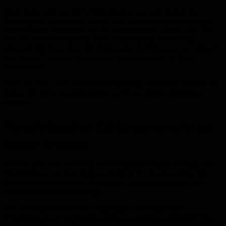
Diese Seite nutzt aus Sicherheitsgründen und zum Schutz der
Übertragung vertraulicher Inhalte, wie zum Beispiel Bestellungen
oder Anfragen, die Sie an uns als Seitenbetreiber senden, eine SSL-
bzw. TLS-Verschlüsselung. Eine verschlüsselte Verbindung
erkennen Sie daran, dass die Adresszeile des Browsers von „http://“
auf „https://“ wechselt und an dem Schloss-Symbol in Ihrer
Browserzeile.
Wenn die SSL- bzw. TLS-Verschlüsselung aktiviert ist, können die
Daten, die Sie an uns übermitteln, nicht von Dritten mitgelesen
werden.
Verschlüsselter Zahlungsverkehr auf
dieser Website
Besteht nach dem Abschluss eines kostenpflichtigen Vertrags eine
Verpflichtung, uns Ihre Zahlungsdaten (z. B. Kontonummer bei
Einzugsermächtigung) zu übermitteln, werden diese Daten zur
Zahlungsabwicklung benötigt.
Der Zahlungsverkehr über die gängigen Zahlungsmittel
(Visa/MasterCard, Lastschriftverfahren) erfolgt ausschließlich über