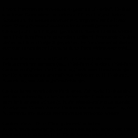
Unsere Internetseiten verwenden so genannte „Cookies“. Cookies
sind kleine Datenpakete und richten auf Ihrem Endgerät keinen
Schaden an. Sie werden entweder vorübergehend für die Dauer
einer Sitzung (Session-Cookies) oder dauerhaft (permanente
Cookies) auf Ihrem Endgerät gespeichert. Session-Cookies werden
nach Ende Ihres Besuchs automatisch gelöscht. Permanente Cookies
bleiben auf Ihrem Endgerät gespeichert, bis Sie diese selbst löschen
oder eine automatische Löschung durch Ihren Webbrowser erfolgt.
Cookies können von uns (First-Party-Cookies) oder von
Drittunternehmen stammen (sog. Third-Party-Cookies). Third-Party-
Cookies ermöglichen die Einbindung bestimmter Dienstleistungen
von Drittunternehmen innerhalb von Webseiten (z. B. Cookies zur
Abwicklung von Zahlungsdienstleistungen).
Cookies haben verschiedene Funktionen. Zahlreiche Cookies sind
technisch notwendig, da bestimmte Webseitenfunktionen ohne diese
nicht funktionieren würden (z. B. die Warenkorbfunktion oder die
Anzeige von Videos). Andere Cookies können zur Auswertung des
Nutzerverhaltens oder zu Werbezwecken verwendet werden.
Cookies, die zur Durchführung des elektronischen
Kommunikationsvorgangs, zur Bereitstellung bestimmter, von Ihnen
erwünschter Funktionen (z. B. für die Warenkorbfunktion) oder zur